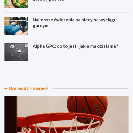
Najlepsze ćwiczenia na plecy na wyciągu
górnym
Alpha GPC: co to jest i jakie ma działanie?
W
D
y
i
ś
e
c
t
i
e
Sprawdź również
g
t
o
y
p
c
l
z
a
n
y
e
-
s
o
p