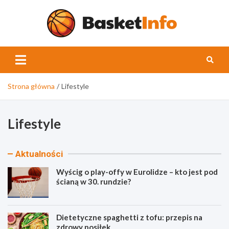
Skip
to
content
Basket
Strona główna
Lifestyle
Lifestyle
Aktualności
Wyścig o play-offy w Eurolidze – kto jest pod
ścianą w 30. rundzie?
Dietetyczne spaghetti z tofu: przepis na
zdrowy posiłek