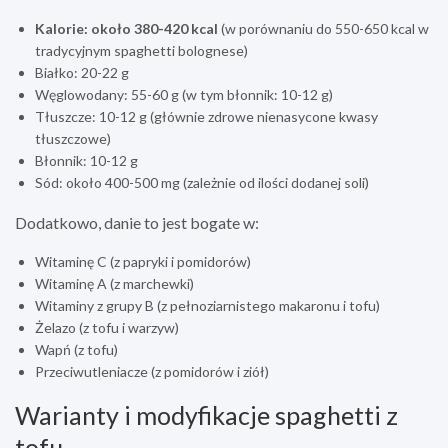
Kalorie: około 380-420 kcal
(w porównaniu do 550-650 kcal w
tradycyjnym spaghetti bolognese)
Białko: 20-22 g
Węglowodany: 55-60 g (w tym błonnik: 10-12 g)
Tłuszcze: 10-12 g (głównie zdrowe nienasycone kwasy
tłuszczowe)
Błonnik: 10-12 g
Sód: około 400-500 mg (zależnie od ilości dodanej soli)
Dodatkowo, danie to jest bogate w:
Witaminę C (z papryki i pomidorów)
Witaminę A (z marchewki)
Witaminy z grupy B (z pełnoziarnistego makaronu i tofu)
Żelazo (z tofu i warzyw)
Wapń (z tofu)
Przeciwutleniacze (z pomidorów i ziół)
Warianty i modyfikacje spaghetti z
tofu