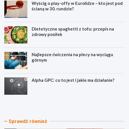
Wyścig o play-offy w Eurolidze – kto jest pod
ścianą w 30. rundzie?
Dietetyczne spaghetti z tofu: przepis na
zdrowy posiłek
Najlepsze ćwiczenia na plecy na wyciągu
górnym
Alpha GPC: co to jest i jakie ma działanie?
W
D
y
i
ś
e
c
t
i
e
Sprawdź również
g
t
o
y