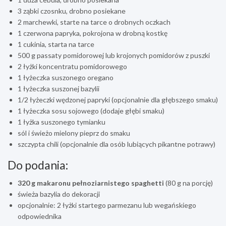
3 ząbki czosnku, drobno posiekane
2 marchewki, starte na tarce o drobnych oczkach
1 czerwona papryka, pokrojona w drobną kostkę
1 cukinia, starta na tarce
500 g passaty pomidorowej lub krojonych pomidorów z puszki
2 łyżki koncentratu pomidorowego
1 łyżeczka suszonego oregano
1 łyżeczka suszonej bazylii
1/2 łyżeczki wędzonej papryki (opcjonalnie dla głębszego smaku)
1 łyżeczka sosu sojowego (dodaje głębi smaku)
1 łyżka suszonego tymianku
sól i świeżo mielony pieprz do smaku
szczypta chili (opcjonalnie dla osób lubiących pikantne potrawy)
Do podania:
320 g makaronu pełnoziarnistego spaghetti
(80 g na porcję)
świeża bazylia do dekoracji
opcjonalnie: 2 łyżki startego parmezanu lub wegańskiego
odpowiednika