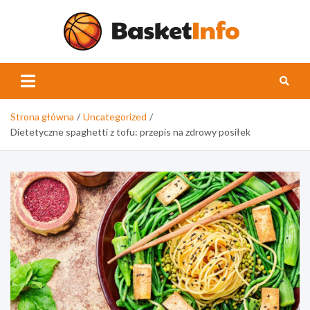
Skip
to
content
Basket
Strona główna
Uncategorized
Dietetyczne spaghetti z tofu: przepis na zdrowy posiłek