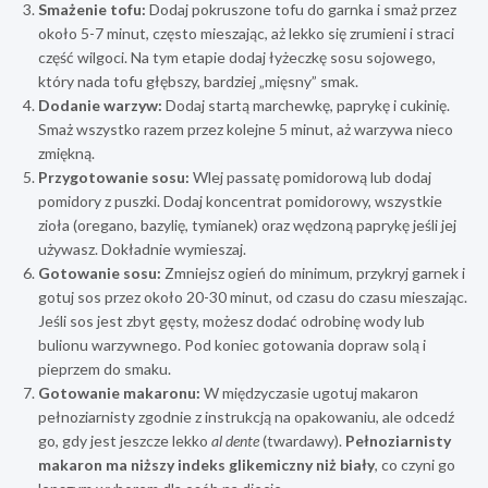
Smażenie tofu:
Dodaj pokruszone tofu do garnka i smaż przez
około 5-7 minut, często mieszając, aż lekko się zrumieni i straci
część wilgoci. Na tym etapie dodaj łyżeczkę sosu sojowego,
który nada tofu głębszy, bardziej „mięsny” smak.
Dodanie warzyw:
Dodaj startą marchewkę, paprykę i cukinię.
Smaż wszystko razem przez kolejne 5 minut, aż warzywa nieco
zmiękną.
Przygotowanie sosu:
Wlej passatę pomidorową lub dodaj
pomidory z puszki. Dodaj koncentrat pomidorowy, wszystkie
zioła (oregano, bazylię, tymianek) oraz wędzoną paprykę jeśli jej
używasz. Dokładnie wymieszaj.
Gotowanie sosu:
Zmniejsz ogień do minimum, przykryj garnek i
gotuj sos przez około 20-30 minut, od czasu do czasu mieszając.
Jeśli sos jest zbyt gęsty, możesz dodać odrobinę wody lub
bulionu warzywnego. Pod koniec gotowania dopraw solą i
pieprzem do smaku.
Gotowanie makaronu:
W międzyczasie ugotuj makaron
pełnoziarnisty zgodnie z instrukcją na opakowaniu, ale odcedź
go, gdy jest jeszcze lekko
al dente
(twardawy).
Pełnoziarnisty
makaron ma niższy indeks glikemiczny niż biały
, co czyni go