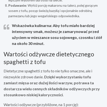
lepszym wyborem dla osób na diecie.
Podawanie:
Wyłóż porcję makaronu na talerz, polej gorącym
sosem z tofu, posyp świeżą bazylią i opcjonalnie odrobiną
parmezanu lub jego wegańskiego odpowiednika.
Wskazówka kulinarna:
Aby tofu miało bardziej
intensywny smak, możesz je zamarynować przed
użyciem w mieszance sosu sojowego, czosnku i ziół
na około 30 minut.
Wartości odżywcze dietetycznego
spaghetti z tofu
Dietetyczne spaghetti z tofu to nie tylko smaczne, ale i
niezwykle zdrowe danie.
Dzięki wykorzystaniu tofu
zamiast mięsa oraz dużej ilości warzyw, potrawa ta
dostarcza wielu cennych składników odżywczych przy
stosunkowo niskiej kaloryczności
.
Wartości odżywcze (przybliżone, na 1 porcję):