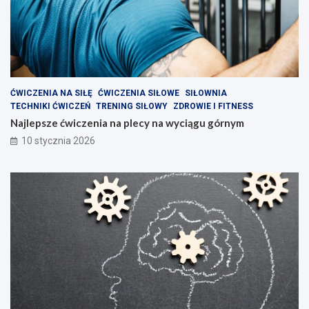
?
ĆWICZENIA NA SIŁĘ
ĆWICZENIA SIŁOWE
SIŁOWNIA
TECHNIKI ĆWICZEŃ
TRENING SIŁOWY
ZDROWIE I FITNESS
Najlepsze ćwiczenia na plecy na wyciągu górnym
10 stycznia 2026