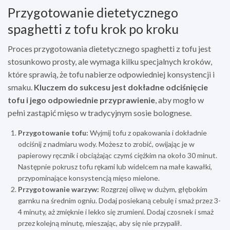
Przygotowanie dietetycznego
spaghetti z tofu krok po kroku
Proces przygotowania dietetycznego spaghetti z tofu jest
stosunkowo prosty, ale wymaga kilku specjalnych kroków,
które sprawią, że tofu nabierze odpowiedniej konsystencji i
smaku.
Kluczem do sukcesu jest dokładne odciśnięcie
tofu i jego odpowiednie przyprawienie
, aby mogło w
pełni zastąpić mięso w tradycyjnym sosie bolognese.
Przygotowanie tofu:
Wyjmij tofu z opakowania i dokładnie
odciśnij z nadmiaru wody. Możesz to zrobić, owijając je w
papierowy ręcznik i obciążając czymś ciężkim na około 30 minut.
Następnie pokrusz tofu rękami lub widelcem na małe kawałki,
przypominające konsystencją mięso mielone.
Przygotowanie warzyw:
Rozgrzej oliwę w dużym, głębokim
garnku na średnim ogniu. Dodaj posiekaną cebulę i smaż przez 3-
4 minuty, aż zmięknie i lekko się zrumieni. Dodaj czosnek i smaż
przez kolejną minutę, mieszając, aby się nie przypalił.