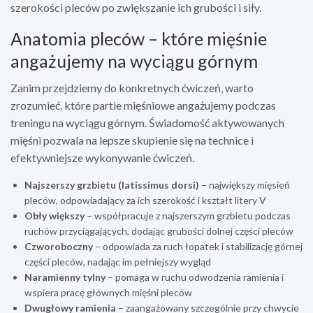
szerokości pleców po zwiększanie ich grubości i siły.
Anatomia pleców – które mięśnie
angażujemy na wyciągu górnym
Zanim przejdziemy do konkretnych ćwiczeń, warto
zrozumieć, które partie mięśniowe angażujemy podczas
treningu na wyciągu górnym. Świadomość aktywowanych
mięśni pozwala na lepsze skupienie się na technice i
efektywniejsze wykonywanie ćwiczeń.
Najszerszy grzbietu (latissimus dorsi)
– największy mięsień
pleców, odpowiadający za ich szerokość i kształt litery V
Obły większy
– współpracuje z najszerszym grzbietu podczas
ruchów przyciągających, dodając grubości dolnej części pleców
Czworoboczny
– odpowiada za ruch łopatek i stabilizację górnej
części pleców, nadając im pełniejszy wygląd
Naramienny tylny
– pomaga w ruchu odwodzenia ramienia i
wspiera pracę głównych mięśni pleców
Dwugłowy ramienia
– zaangażowany szczególnie przy chwycie