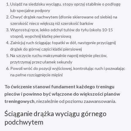
Usiądź na siedzisku wyciągu, stopy oprzyj stabilnie o podłogę
lub specjalne podpory
Chwyć drążek nachwytem (dłonie skierowane od siebie) na
szerokość nieco większą niż szerokość barków
Wyprostuj ręce, lekko odchyl tułów do tyłu (około 10-15
stopni), wypchnij klatkę piersiową
Zainicjuj ruch ściągając łopatki w dół, następnie przyciągnij
drążek do górnej części klatki piersiowej
Na szczycie ruchu maksymalnie napnij mięśnie pleców,
przytrzymaj przez ułamek sekundy
Powoli wróć do pozycji wyjściowej, kontrolując ruch i pozwalając
na pełne rozciągnięcie mięśni
To ćwiczenie stanowi fundament każdego treningu
pleców i powinno być włączone do większości planów
treningowych
, niezależnie od poziomu zaawansowania.
Ściąganie drążka wyciągu górnego
podchwytem