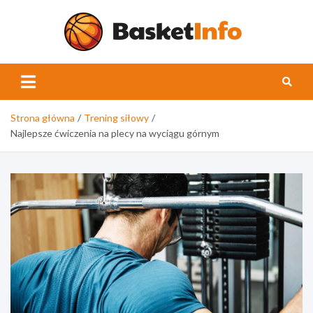
Skip
to
content
Basket
Strona główna
Trening siłowy
Najlepsze ćwiczenia na plecy na wyciągu górnym