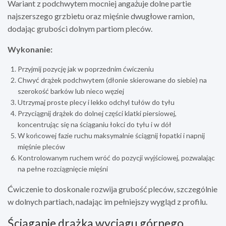
Wariant z podchwytem mocniej angażuje dolne partie
najszerszego grzbietu oraz mięśnie dwugłowe ramion,
dodając grubości dolnym partiom pleców.
Wykonanie:
Przyjmij pozycję jak w poprzednim ćwiczeniu
Chwyć drążek podchwytem (dłonie skierowane do siebie) na
szerokość barków lub nieco węziej
Utrzymaj proste plecy i lekko odchyl tułów do tyłu
Przyciągnij drążek do dolnej części klatki piersiowej,
koncentrując się na ściąganiu łokci do tyłu i w dół
W końcowej fazie ruchu maksymalnie ściągnij łopatki i napnij
mięśnie pleców
Kontrolowanym ruchem wróć do pozycji wyjściowej, pozwalając
na pełne rozciągnięcie mięśni
Ćwiczenie to doskonale rozwija grubość pleców, szczególnie
w dolnych partiach, nadając im pełniejszy wygląd z profilu.
Ściąganie drążka wyciągu górnego