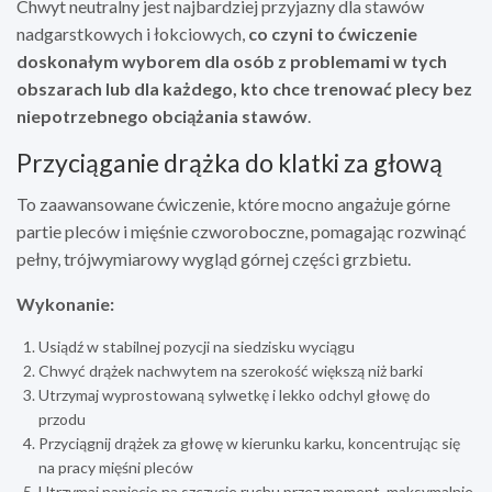
Chwyt neutralny jest najbardziej przyjazny dla stawów
nadgarstkowych i łokciowych,
co czyni to ćwiczenie
doskonałym wyborem dla osób z problemami w tych
obszarach lub dla każdego, kto chce trenować plecy bez
niepotrzebnego obciążania stawów
.
Przyciąganie drążka do klatki za głową
To zaawansowane ćwiczenie, które mocno angażuje górne
partie pleców i mięśnie czworoboczne, pomagając rozwinąć
pełny, trójwymiarowy wygląd górnej części grzbietu.
Wykonanie:
Usiądź w stabilnej pozycji na siedzisku wyciągu
Chwyć drążek nachwytem na szerokość większą niż barki
Utrzymaj wyprostowaną sylwetkę i lekko odchyl głowę do
przodu
Przyciągnij drążek za głowę w kierunku karku, koncentrując się
na pracy mięśni pleców
Utrzymaj napięcie na szczycie ruchu przez moment, maksymalnie