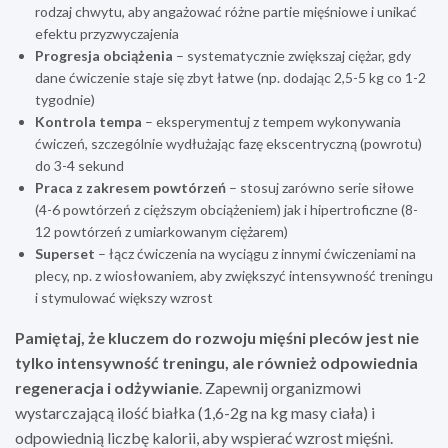
rodzaj chwytu, aby angażować różne partie mięśniowe i unikać
efektu przyzwyczajenia
Progresja obciążenia
– systematycznie zwiększaj ciężar, gdy
dane ćwiczenie staje się zbyt łatwe (np. dodając 2,5-5 kg co 1-2
tygodnie)
Kontrola tempa
– eksperymentuj z tempem wykonywania
ćwiczeń, szczególnie wydłużając fazę ekscentryczną (powrotu)
do 3-4 sekund
Praca z zakresem powtórzeń
– stosuj zarówno serie siłowe
(4-6 powtórzeń z cięższym obciążeniem) jak i hipertroficzne (8-
12 powtórzeń z umiarkowanym ciężarem)
Superset
– łącz ćwiczenia na wyciągu z innymi ćwiczeniami na
plecy, np. z wiosłowaniem, aby zwiększyć intensywność treningu
i stymulować większy wzrost
Pamiętaj, że kluczem do rozwoju mięśni pleców jest nie
tylko intensywność treningu, ale również odpowiednia
regeneracja i odżywianie
. Zapewnij organizmowi
wystarczającą ilość białka (1,6-2g na kg masy ciała) i
odpowiednią liczbę kalorii, aby wspierać wzrost mięśni.