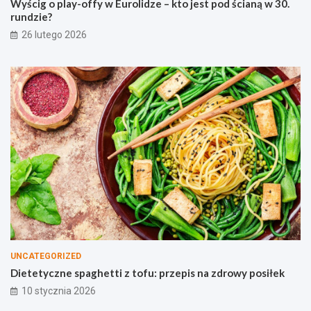
i
o
Wyścig o play-offy w Eurolidze – kto jest pod ścianą w 30.
d
f
rundzie?
z
u
26 lutego 2026
e
:
–
p
k
r
t
z
o
e
j
p
e
i
s
s
t
n
p
a
o
z
d
d
ś
r
c
o
i
w
a
y
n
p
UNCATEGORIZED
ą
o
Dietetyczne spaghetti z tofu: przepis na zdrowy posiłek
w
s
10 stycznia 2026
3
i
0
ł