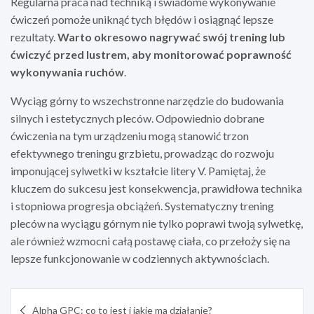
Regularna praca nad techniką i świadome wykonywanie
ćwiczeń pomoże uniknąć tych błędów i osiągnąć lepsze
rezultaty.
Warto okresowo nagrywać swój trening lub
ćwiczyć przed lustrem, aby monitorować poprawność
wykonywania ruchów
.
Wyciąg górny to wszechstronne narzędzie do budowania
silnych i estetycznych pleców. Odpowiednio dobrane
ćwiczenia na tym urządzeniu mogą stanowić trzon
efektywnego treningu grzbietu, prowadząc do rozwoju
imponującej sylwetki w kształcie litery V. Pamiętaj, że
kluczem do sukcesu jest konsekwencja, prawidłowa technika
i stopniowa progresja obciążeń. Systematyczny trening
pleców na wyciągu górnym nie tylko poprawi twoją sylwetkę,
ale również wzmocni całą postawę ciała, co przełoży się na
lepsze funkcjonowanie w codziennych aktywnościach.
Nawigacja
Alpha GPC: co to jest i jakie ma działanie?