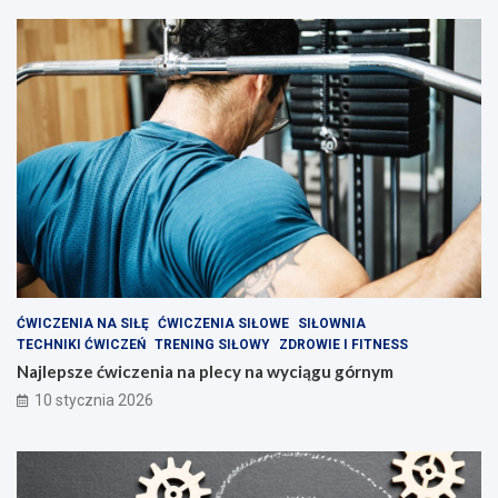
.
e
r
k
u
n
d
z
i
e
?
ĆWICZENIA NA SIŁĘ
ĆWICZENIA SIŁOWE
SIŁOWNIA
TECHNIKI ĆWICZEŃ
TRENING SIŁOWY
ZDROWIE I FITNESS
Najlepsze ćwiczenia na plecy na wyciągu górnym
10 stycznia 2026