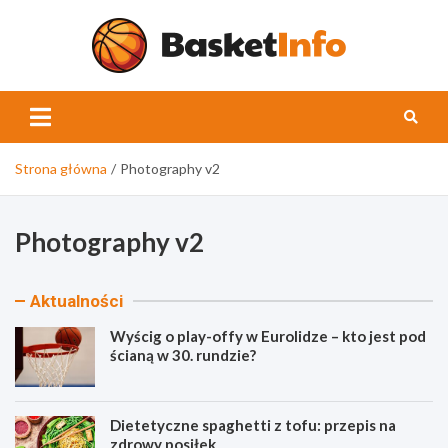
Skip
to
content
Basket
Strona główna
Photography v2
Photography v2
Aktualności
Wyścig o play-offy w Eurolidze – kto jest pod
ścianą w 30. rundzie?
Dietetyczne spaghetti z tofu: przepis na
zdrowy posiłek