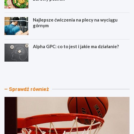
Najlepsze ćwiczenia na plecy na wyciągu
górnym
Alpha GPC: co to jest i jakie ma działanie?
W
D
y
i
ś
e
c
t
i
e
Sprawdź również
g
t
o
y
p
c
l
z
a
n
y
e
-
s
o
p