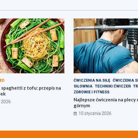
ED
ĆWICZENIA NA SIŁĘ
ĆWICZENIA S
SIŁOWNIA
TECHNIKI ĆWICZEŃ
TR
spaghetti z tofu: przepis na
ZDROWIE I FITNESS
łek
Najlepsze ćwiczenia na plecy
a 2026
górnym
10 stycznia 2026