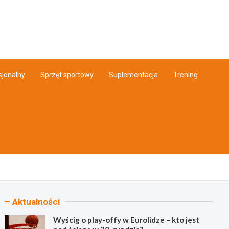
Info.pl
sjonalny
Sprzęt sportowy
Suplementacja
Trening
Aktualności
Wyścig o play-offy w Eurolidze – kto jest