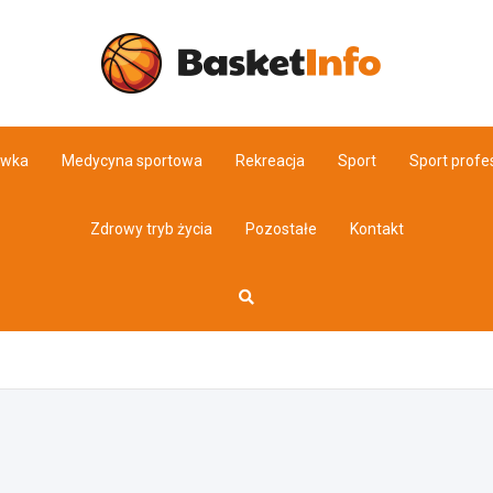
Basket
ówka
Medycyna sportowa
Rekreacja
Sport
Sport profe
Zdrowy tryb życia
Pozostałe
Kontakt