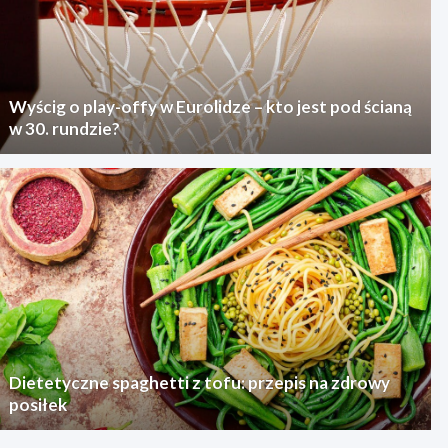
Wyścig o play-offy w Eurolidze – kto jest pod ścianą
w 30. rundzie?
Dietetyczne spaghetti z tofu: przepis na zdrowy
posiłek