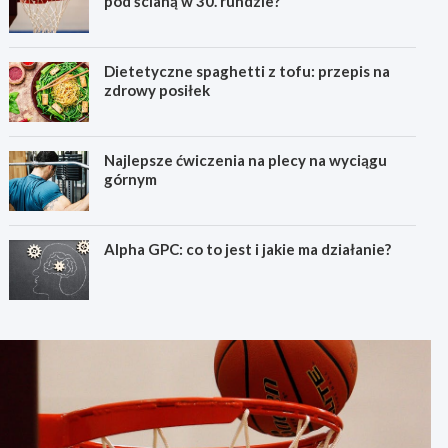
pod ścianą w 30. rundzie?
Dietetyczne spaghetti z tofu: przepis na
zdrowy posiłek
Najlepsze ćwiczenia na plecy na wyciągu
górnym
Alpha GPC: co to jest i jakie ma działanie?