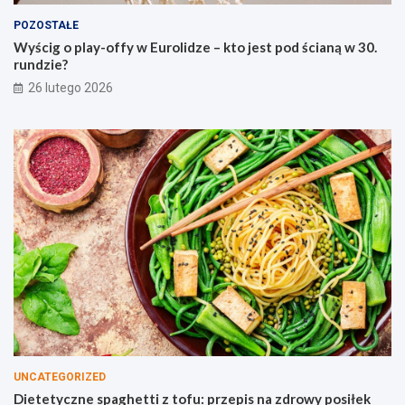
o
z
POZOSTAŁE
l
t
i
o
Wyścig o play-offy w Eurolidze – kto jest pod ścianą w 30.
d
f
rundzie?
z
u
26 lutego 2026
e
:
–
p
k
r
t
z
o
e
j
p
e
i
s
s
t
n
p
a
o
z
d
d
ś
r
c
o
i
w
a
y
n
p
UNCATEGORIZED
ą
o
Dietetyczne spaghetti z tofu: przepis na zdrowy posiłek