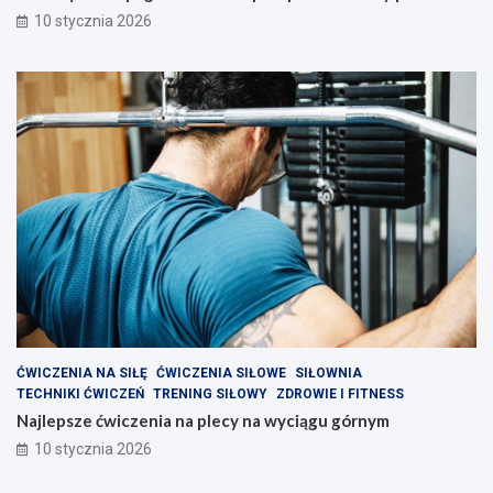
w
s
10 stycznia 2026
3
i
0
ł
.
e
r
k
u
n
d
z
i
e
?
ĆWICZENIA NA SIŁĘ
ĆWICZENIA SIŁOWE
SIŁOWNIA
TECHNIKI ĆWICZEŃ
TRENING SIŁOWY
ZDROWIE I FITNESS
Najlepsze ćwiczenia na plecy na wyciągu górnym
10 stycznia 2026