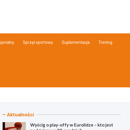
Info.pl
sjonalny
Sprzęt sportowy
Suplementacja
Trening
Aktualności
Wyścig o play-offy w Eurolidze – kto jest