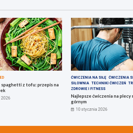
ED
ĆWICZENIA NA SIŁĘ
ĆWICZENIA S
SIŁOWNIA
TECHNIKI ĆWICZEŃ
TR
spaghetti z tofu: przepis na
ZDROWIE I FITNESS
łek
Najlepsze ćwiczenia na plecy
a 2026
górnym
10 stycznia 2026