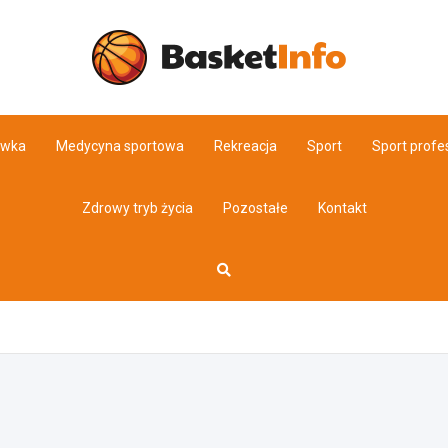
Basket
ówka
Medycyna sportowa
Rekreacja
Sport
Sport profe
Zdrowy tryb życia
Pozostałe
Kontakt