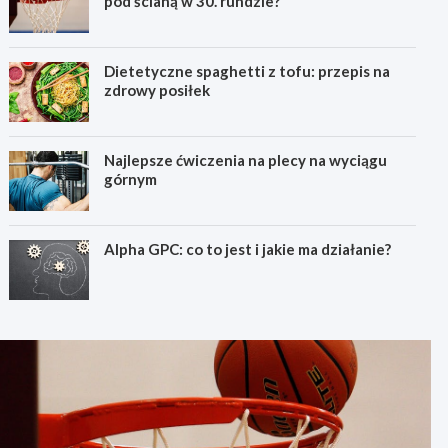
pod ścianą w 30. rundzie?
Dietetyczne spaghetti z tofu: przepis na
zdrowy posiłek
Najlepsze ćwiczenia na plecy na wyciągu
górnym
Alpha GPC: co to jest i jakie ma działanie?