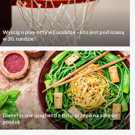
Wyścig o play-offy w Eurolidze – kto jest pod ścianą
w 30. rundzie?
Dietetyczne spaghetti z tofu: przepis na zdrowy
posiłek