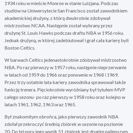
1934 roku w mieście Monroe w stanie Luizjana. Podczas
studiów na Uniwersytecie San Francisco został zawodnikiem
akademickiej drużyny, z którą dwukrotnie zdobywał
mistrzostwo NCAA. Następnie został wybrany przez
drużynę St. Louis Hawks podczas draftu NBA w 1956 roku.
Jednak drużyną, w której zadebiutował i grał cała karierę byli
Boston Celtics.
W barwach Celtics jedenastokrotnie zdobywał mistrzostwo
NBA. Po raz pierwszy w 1957 roku, następnie nieprzerwanie
w latach od 1959 do 1966 oraz ponownie w 1968 i 1969.
Przez trzy ostatnie lata kariery zawodnika sprawował także
funkcję trenera. Pięciokrotnie wyróżniany był tytułem MVP
całego sezonu- po raz pierwszy w 1958 roku oraz kolejno w
latach 1961, 1962, 1963 oraz 1965.
Był znakomitym obrońca, jako pierwszy zawodnik NBA
zdołał przekroczyć średnią zbiórek w sezonie na poziomie
20. Do tej pory jego wynik 51 zbiórek jest drugim najlepszym