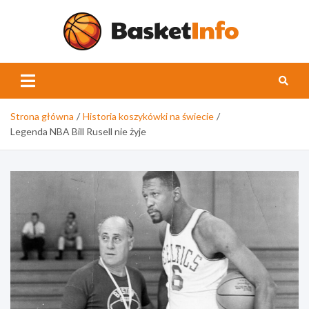
Skip
to
content
Basket
Strona główna
Historia koszykówki na świecie
Legenda NBA Bill Rusell nie żyje