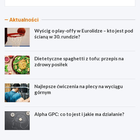
Aktualności
Wyścig o play-offy w Eurolidze – kto jest pod
ścianą w 30. rundzie?
Dietetyczne spaghetti z tofu: przepis na
zdrowy posiłek
Najlepsze ćwiczenia na plecy na wyciągu
górnym
Alpha GPC: co to jest i jakie ma działanie?
W
D
y
i