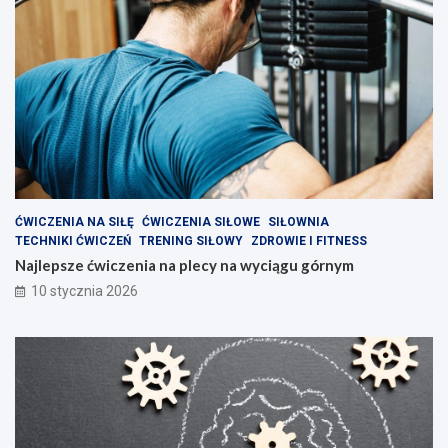
d
z
i
e
?
ĆWICZENIA NA SIŁĘ
ĆWICZENIA SIŁOWE
SIŁOWNIA
TECHNIKI ĆWICZEŃ
TRENING SIŁOWY
ZDROWIE I FITNESS
Najlepsze ćwiczenia na plecy na wyciągu górnym
10 stycznia 2026