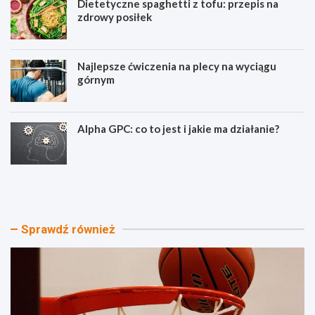
Dietetyczne spaghetti z tofu: przepis na
zdrowy posiłek
Najlepsze ćwiczenia na plecy na wyciągu
górnym
Alpha GPC: co to jest i jakie ma działanie?
W
D
y
i
ś
e
c
t
i
e
Sprawdź również
g
t
o
y
p
c
l
z
a
n
y
e
-
s