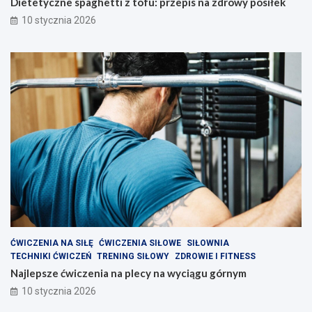
Dietetyczne spaghetti z tofu: przepis na zdrowy posiłek
w
s
10 stycznia 2026
3
i
0
ł
.
e
r
k
u
n
d
z
i
e
?
ĆWICZENIA NA SIŁĘ
ĆWICZENIA SIŁOWE
SIŁOWNIA
TECHNIKI ĆWICZEŃ
TRENING SIŁOWY
ZDROWIE I FITNESS
Najlepsze ćwiczenia na plecy na wyciągu górnym
10 stycznia 2026