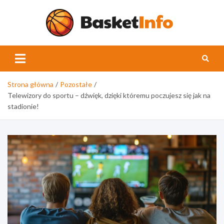
Skip
to
content
Basket
Strona główna
Pozostałe
Telewizory do sportu – dźwięk, dzięki któremu poczujesz się jak na
stadionie!