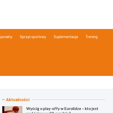
Info.pl
sjonalny
Sprzęt sportowy
Suplementacja
Trening
Aktualności
Wyścig o play-offy w Eurolidze – kto jest