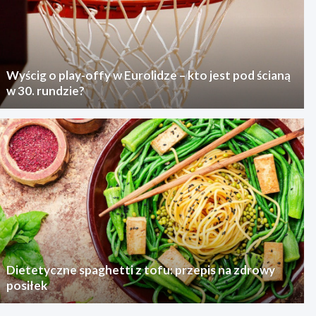
Wyścig o play-offy w Eurolidze – kto jest pod ścianą
w 30. rundzie?
Dietetyczne spaghetti z tofu: przepis na zdrowy
posiłek