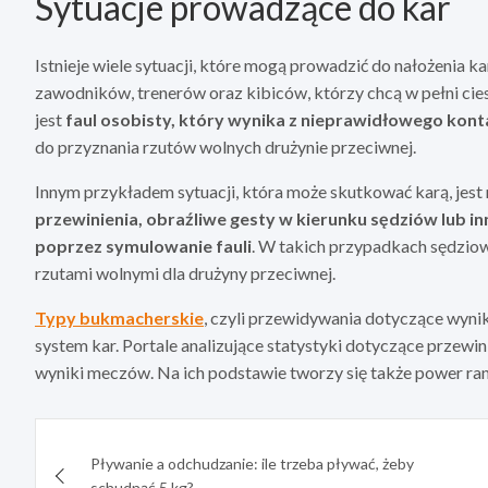
Sytuacje prowadzące do kar
Istnieje wiele sytuacji, które mogą prowadzić do nałożenia k
zawodników, trenerów oraz kibiców, którzy chcą w pełni cie
jest
faul osobisty, który wynika z nieprawidłowego kont
do przyznania rzutów wolnych drużynie przeciwnej.
Innym przykładem sytuacji, która może skutkować karą, je
przewinienia, obraźliwe gesty w kierunku sędziów lub 
poprzez symulowanie fauli
. W takich przypadkach sędziow
rzutami wolnymi dla drużyny przeciwnej.
Typy bukmacherskie
, czyli przewidywania dotyczące wyn
system kar. Portale analizujące statystyki dotyczące przewi
wyniki meczów. Na ich podstawie tworzy się także power ra
Nawigacja
Pływanie a odchudzanie: ile trzeba pływać, żeby
wpisu
schudnąć 5 kg?