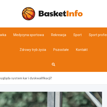
Basket
ówka
Medycyna sportowa
Rekreacja
Sport
Sport profe
Zdrowy tryb życia
Pozostałe
Kontakt
gląda system kar i dyskwalifikacji?