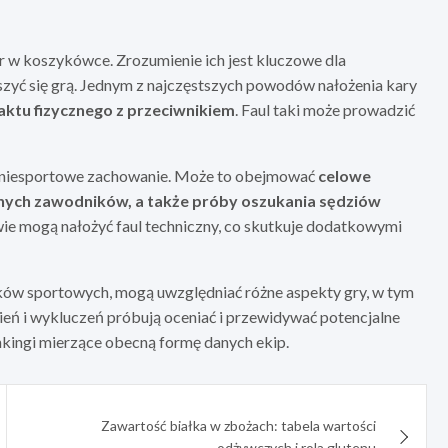
ar w koszykówce. Zrozumienie ich jest kluczowe dla
szyć się grą. Jednym z najczęstszych powodów nałożenia kary
aktu fizycznego z przeciwnikiem
. Faul taki może prowadzić
st niesportowe zachowanie. Może to obejmować
celowe
innych zawodników, a także próby oszukania sędziów
ie mogą nałożyć faul techniczny, co skutkuje dodatkowymi
ików sportowych, mogą uwzględniać różne aspekty gry, w tym
nień i wykluczeń próbują oceniać i przewidywać potencjalne
nkingi mierzące obecną formę danych ekip.
Zawartość białka w zbożach: tabela wartości
odżywczych i rola glutenu