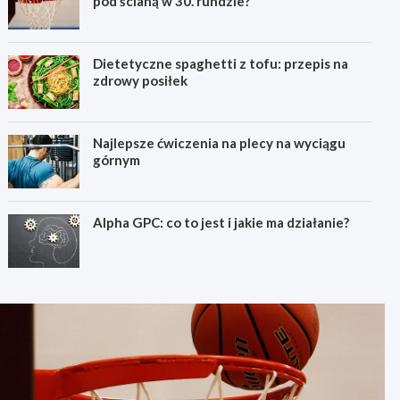
pod ścianą w 30. rundzie?
Dietetyczne spaghetti z tofu: przepis na
zdrowy posiłek
Najlepsze ćwiczenia na plecy na wyciągu
górnym
Alpha GPC: co to jest i jakie ma działanie?