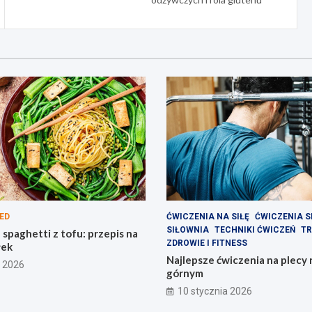
ED
ĆWICZENIA NA SIŁĘ
ĆWICZENIA S
SIŁOWNIA
TECHNIKI ĆWICZEŃ
TR
spaghetti z tofu: przepis na
ZDROWIE I FITNESS
łek
Najlepsze ćwiczenia na plecy
a 2026
górnym
10 stycznia 2026