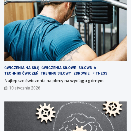
n
d
z
i
e
?
ĆWICZENIA NA SIŁĘ
ĆWICZENIA SIŁOWE
SIŁOWNIA
TECHNIKI ĆWICZEŃ
TRENING SIŁOWY
ZDROWIE I FITNESS
Najlepsze ćwiczenia na plecy na wyciągu górnym
10 stycznia 2026