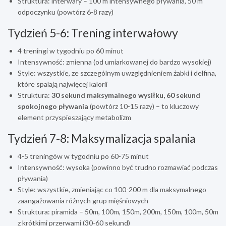
Struktura: interwały – 100 m intensywnego pływania, 50 m
odpoczynku (powtórz 6-8 razy)
Tydzień 5-6: Trening interwałowy
4 treningi w tygodniu po 60 minut
Intensywność: zmienna (od umiarkowanej do bardzo wysokiej)
Style: wszystkie, ze szczególnym uwzględnieniem żabki i delfina,
które spalają najwięcej kalorii
Struktura:
30 sekund maksymalnego wysiłku, 60 sekund
spokojnego pływania
(powtórz 10-15 razy) – to kluczowy
element przyspieszający metabolizm
Tydzień 7-8: Maksymalizacja spalania
4-5 treningów w tygodniu po 60-75 minut
Intensywność: wysoka (powinno być trudno rozmawiać podczas
pływania)
Style: wszystkie, zmieniając co 100-200 m dla maksymalnego
zaangażowania różnych grup mięśniowych
Struktura: piramida – 50m, 100m, 150m, 200m, 150m, 100m, 50m
z krótkimi przerwami (30-60 sekund)