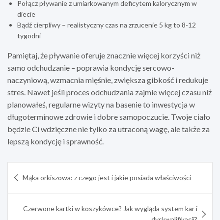
Połącz pływanie z umiarkowanym deficytem kalorycznym w
diecie
Bądź cierpliwy – realistyczny czas na zrzucenie 5 kg to 8-12
tygodni
Pamiętaj, że pływanie oferuje znacznie więcej korzyści niż
samo odchudzanie – poprawia kondycję sercowo-
naczyniową, wzmacnia mięśnie, zwiększa gibkość i redukuje
stres. Nawet jeśli proces odchudzania zajmie więcej czasu niż
planowałeś, regularne wizyty na basenie to inwestycja w
długoterminowe zdrowie i dobre samopoczucie. Twoje ciało
będzie Ci wdzięczne nie tylko za utraconą wagę, ale także za
lepszą kondycję i sprawność.
Nawigacja
Mąka orkiszowa: z czego jest i jakie posiada właściwości
wpisu
Czerwone kartki w koszykówce? Jak wygląda system kar i
dyskwalifikacji?