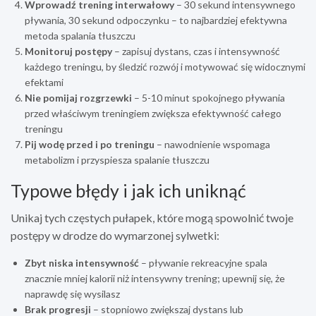
Wprowadź trening interwałowy
– 30 sekund intensywnego
pływania, 30 sekund odpoczynku – to najbardziej efektywna
metoda spalania tłuszczu
Monitoruj postępy
– zapisuj dystans, czas i intensywność
każdego treningu, by śledzić rozwój i motywować się widocznymi
efektami
Nie pomijaj rozgrzewki
– 5-10 minut spokojnego pływania
przed właściwym treningiem zwiększa efektywność całego
treningu
Pij wodę przed i po treningu
– nawodnienie wspomaga
metabolizm i przyspiesza spalanie tłuszczu
Typowe błędy i jak ich uniknąć
Unikaj tych częstych pułapek, które mogą spowolnić twoje
postępy w drodze do wymarzonej sylwetki:
Zbyt niska intensywność
– pływanie rekreacyjne spala
znacznie mniej kalorii niż intensywny trening; upewnij się, że
naprawdę się wysilasz
Brak progresji
– stopniowo zwiększaj dystans lub