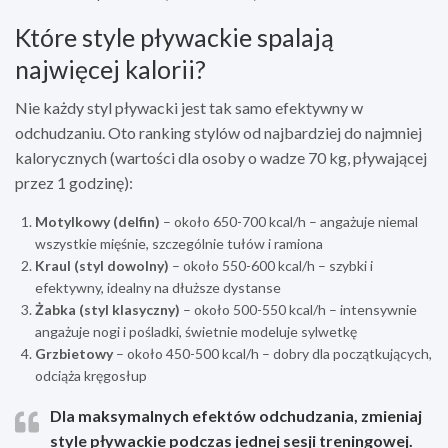
Które style pływackie spalają
najwięcej kalorii?
Nie każdy styl pływacki jest tak samo efektywny w
odchudzaniu. Oto ranking stylów od najbardziej do najmniej
kalorycznych (wartości dla osoby o wadze 70 kg, pływającej
przez 1 godzinę):
Motylkowy (delfin)
– około 650-700 kcal/h – angażuje niemal
wszystkie mięśnie, szczególnie tułów i ramiona
Kraul (styl dowolny)
– około 550-600 kcal/h – szybki i
efektywny, idealny na dłuższe dystanse
Żabka (styl klasyczny)
– około 500-550 kcal/h – intensywnie
angażuje nogi i pośladki, świetnie modeluje sylwetkę
Grzbietowy
– około 450-500 kcal/h – dobry dla początkujących,
odciąża kręgosłup
Dla maksymalnych efektów odchudzania, zmieniaj
style pływackie podczas jednej sesji treningowej.