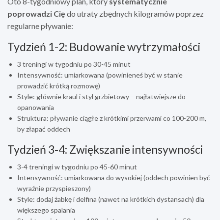
Oto 8-tygodniowy plan, który
systematycznie
poprowadzi Cię
do utraty zbędnych kilogramów poprzez
regularne pływanie:
Tydzień 1-2: Budowanie wytrzymałości
3 treningi w tygodniu po 30-45 minut
Intensywność: umiarkowana (powinieneś być w stanie
prowadzić krótką rozmowę)
Style: głównie kraul i styl grzbietowy – najłatwiejsze do
opanowania
Struktura: pływanie ciągłe z krótkimi przerwami co 100-200 m,
by złapać oddech
Tydzień 3-4: Zwiększanie intensywności
3-4 treningi w tygodniu po 45-60 minut
Intensywność: umiarkowana do wysokiej (oddech powinien być
wyraźnie przyspieszony)
Style: dodaj żabkę i delfina (nawet na krótkich dystansach) dla
większego spalania