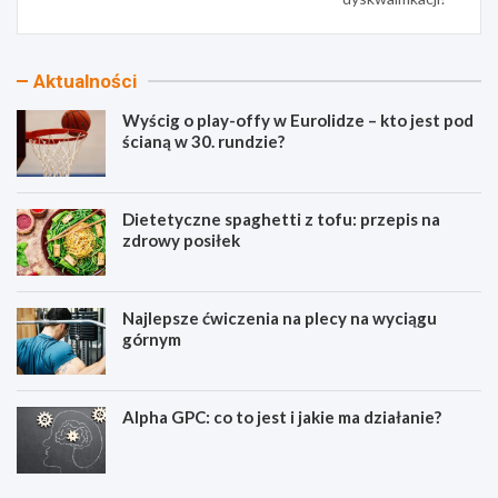
Aktualności
Wyścig o play-offy w Eurolidze – kto jest pod
ścianą w 30. rundzie?
Dietetyczne spaghetti z tofu: przepis na
zdrowy posiłek
Najlepsze ćwiczenia na plecy na wyciągu
górnym
Alpha GPC: co to jest i jakie ma działanie?
W
D
y
i