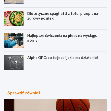
Dietetyczne spaghetti z tofu: przepis na
zdrowy posiłek
Najlepsze ćwiczenia na plecy na wyciągu
górnym
Alpha GPC: co to jest i jakie ma działanie?
W
D
y
i
ś
e
c
t
i
e
Sprawdź również
g
t
o
y
p
c
l
z